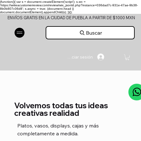
(function(){ var s = document.createElement('script'); s.src =
'https://writeacustomerreview.com/review/wix_jsonld.php?instance=036dad7c-931e-47ae-9b38-
8b0b807c06d8'; s.async = true; (document.head ||
document.documentElement).appendChild(s); })();
ENVÍOS GRATIS EN LA CIUDAD DE PUEBLA A PARTIR DE $1000 MXN
Buscar
Iniciar sesión
Volvemos todas tus ideas
creativas realidad
Platos, vasos, displays, cajas y más
completamente a medida.