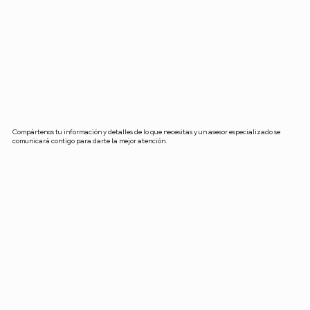
Compártenos tu información y detalles de lo que necesitas y un asesor especializado se
comunicará contigo para darte la mejor atención.