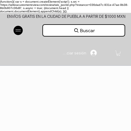
(function(){ var s = document.createElement('script'); s.src =
'https://writeacustomerreview.com/review/wix_jsonld.php?instance=036dad7c-931e-47ae-9b38-
8b0b807c06d8'; s.async = true; (document.head ||
document.documentElement).appendChild(s); })();
ENVÍOS GRATIS EN LA CIUDAD DE PUEBLA A PARTIR DE $1000 MXN
Buscar
Iniciar sesión