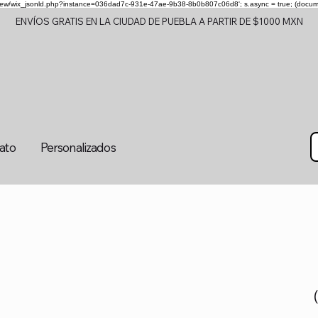
om/review/wix_jsonld.php?instance=036dad7c-931e-47ae-9b38-8b0b807c06d8'; s.async = true; (docu
ENVÍOS GRATIS EN LA CIUDAD DE PUEBLA A PARTIR DE $1000 MXN
tato
Personalizados