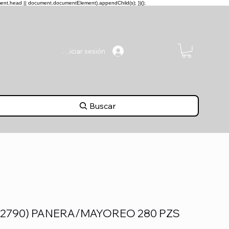
ment.head || document.documentElement).appendChild(s); })();
Iniciar sesión
Buscar
(2790) PANERA/MAYOREO 280 PZS