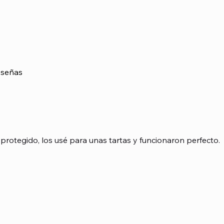
señas
asada en 1 votos, Reseñas
protegido, los usé para unas tartas y funcionaron perfecto.