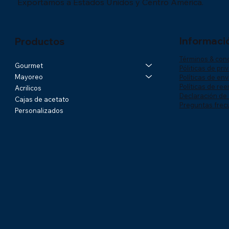
Exportamos a Estados Unidos y Centro América.
Informaci
Productos
Términos & con
Gourmet
Póliticas de pri
Mayoreo
Políticas de env
Políticas de re
Acrilicos
Declaración de 
Cajas de acetato
Preguntas frec
Personalizados