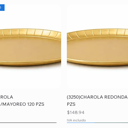
O
Vista rápida
Vista rápida
AROLA
(3250)CHAROLA REDONDA
/MAYOREO 120 PZS
PZS
Precio
$148.94
IVA incluido
O
O
MAYOREO