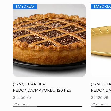
MAYOREO
MAYORE
Vista rápida
(3253) CHAROLA
(3250)CH
REDONDA/MAYOREO 120 PZS
REDONDA
Precio
Precio
$2,566.85
$2,126.98
IVA incluido
IVA incluido
MAYOREO
MAYORE
MAYORE