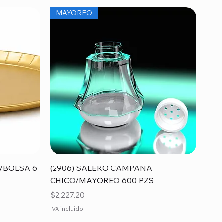
MAYOREO
Vista rápida
/BOLSA 6
(2906) SALERO CAMPANA
CHICO/MAYOREO 600 PZS
Precio
$2,227.20
IVA incluido
MAYOREO
MAYOREO