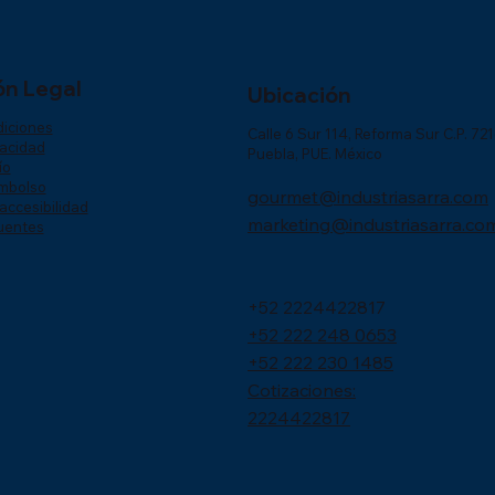
ón Legal
Ubicación
diciones
Calle 6 Sur 114, Reforma Sur C.P. 72
vacidad
Puebla, PUE. México
ío
embolso
gourmet@industriasarra.com
accesibilidad
marketing@industriasarra.co
uentes
+52 2224422817
+52 222 248 0653
+52 222 230 1485
Cotizaciones:
2224422817