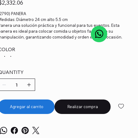
recio
$2,332.06
(2790) PANERA
Medidas: Diámetro 24 cm alto 5.5 cm
Panera una solución práctica y funcional para tus eventos. Esta
panera es ideal para colocar comida u objetos facilitando su
manipulación, garantizando comodidad y orden en cada ocasión.
COLOR
QUANTITY
Agregar al carrito
Realizar compra