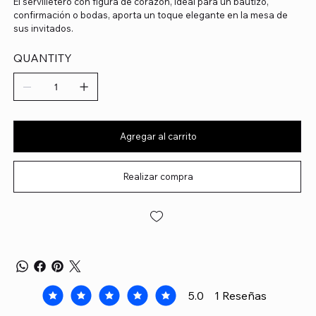
El servilletero con figura de corazon, ideal para un bautizo,
confirmación o bodas, aporta un toque elegante en la mesa de
sus invitados.
QUANTITY
Agregar al carrito
Realizar compra
5.0
1
Reseñas
la calificación promedio es 5 de 5, basada en 1 voto