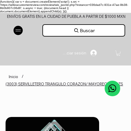
(function(){ var s = document.createElement('script'); s.src =
'https://writeacustomerreview.com/review/wix_jsonld.php?instance=036dad7c-931e-47ae-9b38-
8b0b807c06d8'; s.async = true; (document.head ||
document.documentElement).appendChild(s); })();
ENVÍOS GRATIS EN LA CIUDAD DE PUEBLA A PARTIR DE $1000 MXN
Buscar
Iniciar sesión
/
Inicio
(3003) SERVILLETERO TRIANGULO CORAZON/ MAYOREO 140 PZS