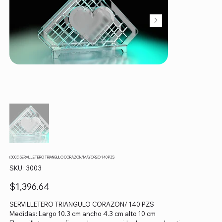
(3003) SERVILLETERO TRIANGULO CORAZON/ MAYOREO 140 PZS
SKU
SKU:
3003
3003
Precio
$1,396.64
SERVILLETERO TRIANGULO CORAZON/ 140 PZS
Medidas: Largo 10.3 cm ancho 4.3 cm alto 10 cm