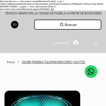
(function(){ var s = document.createElement('script'); s.src =
'https://writeacustomerreview.com/review/wix_jsonld.php?instance=036dad7c-931e-47ae-9b38-
8b0b807c06d8'; s.async = true; (document.head ||
document.documentElement).appendChild(s); })();
ENVÍOS GRATIS EN LA CIUDAD DE PUEBLA A PARTIR DE $1000 MXN
Buscar
Iniciar sesión
/
Inicio
(3038) PANERA TULIPAN/MAYOREO 160 PZS