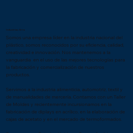
Industrias Arra
Somos una empresa líder en la industria nacional del
plástico, somos reconocidos por su eficiencia, calidad,
creatividad e innovación. Nos mantenemos a la
vanguardia en el uso de las mejores tecnologías para
la fabricación y comercialización de nuestros
productos.
Servimos a la industria alimenticia, automotriz, textil y
de manualidades de mercería. Contamos con un Taller
de Moldes y recientemente incursionamos en la
(3250)CHAROLA REDONDA/MAYOREO 120
(3250)CHAROLA REDONDA/BOLSA 6 PZS
(2906) SALERO CAMPANA CHICO/MAYOREO
(2906) SALERO CAMPANA CHICO/BOLSA 12
(2912) SALERO CAMPANA
(2912) SALERO CAMPANA GRANDE/BOLSA 12
(2812) SALERO BOTE TAPA
(2812) SALERO BOTE TAPA ABIERTA/BOLSA
(2843) BOMBONERA/ MAYOREO 650 PZS
(2843) BOMBONERA/ 1 PZS
(2790) PANERA/MAYOREO 280 PZS
(3038) PANERA TULIPAN/MAYOREO 160 PZS
(3038) PANERA TULIPAN/1 PZS
(2956) PANERA ONDAS/MAYOREO 400 PZS
(2956) PANERA ONDAS/ 1 PZS
fabricación de diplays en acrílico, en la elaboración de
PZS
600 PZS
PZS
GRANDE/MAYOREO 300 PZS
PZS
ABIERTA/MAYOREO 1000 PZS
50 PZS
Agotado
Agotado
Agotado
Agotado
Precio
Precio
Precio
Precio
$148.94
$3,196.96
$6.96
$2,332.06
cajas de acetato y en el mercado de termoformados.
Precio
Precio
Precio
Precio
Precio
Precio
Precio
$2,126.98
$2,227.20
$62.64
$1,785.24
$100.22
$5,046.00
$353.80
IVA incluido
IVA incluido
IVA incluido
IVA incluido
IVA incluido
IVA incluido
IVA incluido
IVA incluido
IVA incluido
IVA incluido
IVA incluido