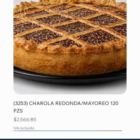
(3253) CHAROLA REDONDA/MAYOREO 120
PZS
Precio
$2,566.85
IVA incluido
MAYOREO
MAYOREO
MAYOREO
MAYOREO
MAYOREO
MAYOREO
MAYOREO
MAYOREO