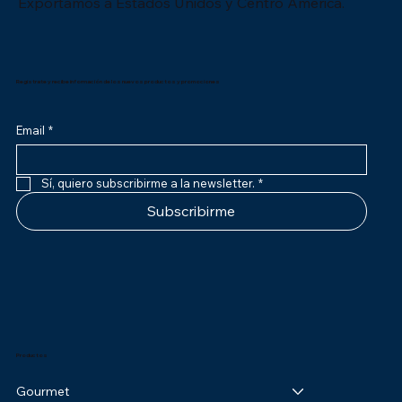
Exportamos a Estados Unidos y Centro América.
Registrate y recibe información de los nuevos productos y promociones
Email
*
Sí, quiero subscribirme a la newsletter.
*
Subscribirme
Productos
Gourmet