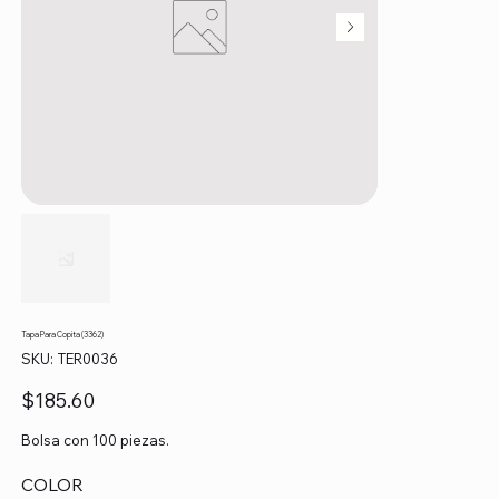
Tapa Para Copita (3362)
SKU
SKU:
TER0036
TER0036
Precio
$185.60
Bolsa con 100 piezas.
COLOR