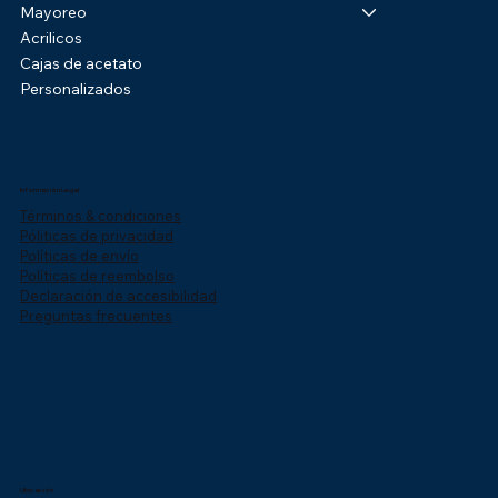
Mayoreo
Acrilicos
Cajas de acetato
Personalizados
Información Legal
Términos & condiciones
Póliticas de privacidad
Políticas de envío
Políticas de reembolso
Declaración de accesibilidad
Preguntas frecuentes
Ubicación