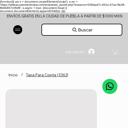
(function(){ var s = document.createElement('script'); s.src =
'https://writeacustomerreview.com/review/wix_jsonld.php?instance=036dad7c-931e-47ae-9b38-
8b0b807c06d8'; s.async = true; (document.head ||
document.documentElement).appendChild(s); })();
ENVÍOS GRATIS EN LA CIUDAD DE PUEBLA A PARTIR DE $1000 MXN
Buscar
Iniciar sesión
/
Inicio
Tapa Para Copita (3362)