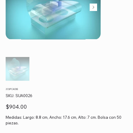
2 CUP CACKE
SKU
SKU:
SUA0026
SUA0026
Precio
$904.00
Medidas: Largo: 8.8 cm, Ancho: 17.6 cm, Alto: 7 cm. Bolsa con 50
piezas.