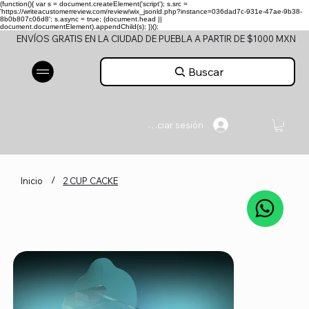
(function(){ var s = document.createElement('script'); s.src =
'https://writeacustomerreview.com/review/wix_jsonld.php?instance=036dad7c-931e-47ae-9b38-
8b0b807c06d8'; s.async = true; (document.head ||
document.documentElement).appendChild(s); })();
ENVÍOS GRATIS EN LA CIUDAD DE PUEBLA A PARTIR DE $1000 MXN
Buscar
Iniciar sesión
/
Inicio
2 CUP CACKE