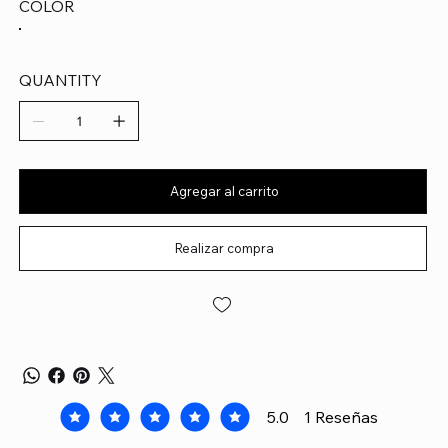
COLOR
QUANTITY
Agregar al carrito
Realizar compra
5.0
1
Reseñas
la calificación promedio es 5 de 5, basada en 1 voto