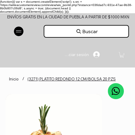
(function(){ var s = document.createElement('script'); s.src =
'https://writeacustomerreview.com/review/wix_jsonld.php?instance=036dad7c-931e-47ae-9b38-
8b0b807c06d8'; s.async = true; (document.head ||
document.documentElement).appendChild(s); })();
ENVÍOS GRATIS EN LA CIUDAD DE PUEBLA A PARTIR DE $1000 MXN
Buscar
Iniciar sesión
/
Inicio
(3271) PLATITO REDONDO 12 CM/BOLSA 20 PZS