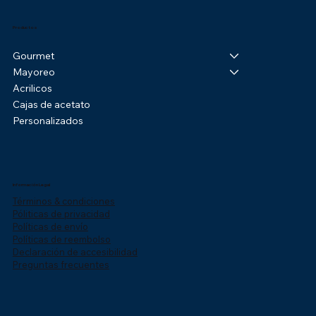
Productos
Gourmet
Mayoreo
Acrilicos
Cajas de acetato
Personalizados
Información Legal
Términos & condiciones
Póliticas de privacidad
Políticas de envío
Políticas de reembolso
Declaración de accesibilidad
Preguntas frecuentes