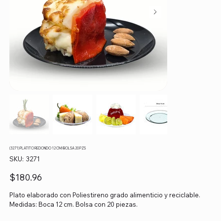
(3271) PLATITO REDONDO 12 CM/BOLSA 20 PZS
SKU
SKU:
3271
3271
Precio
$180.96
Plato elaborado con Poliestireno grado alimenticio y reciclable.
Medidas: Boca 12 cm. Bolsa con 20 piezas.