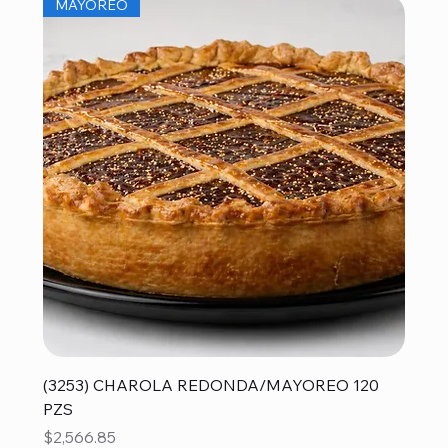
MAYOREO
(3253) CHAROLA REDONDA/MAYOREO 120
PZS
Precio
$2,566.85