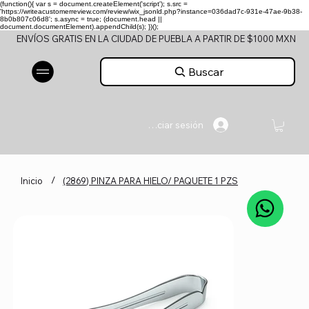
(function(){ var s = document.createElement('script'); s.src =
'https://writeacustomerreview.com/review/wix_jsonld.php?instance=036dad7c-931e-47ae-9b38-
8b0b807c06d8'; s.async = true; (document.head ||
document.documentElement).appendChild(s); })();
ENVÍOS GRATIS EN LA CIUDAD DE PUEBLA A PARTIR DE $1000 MXN
Buscar
Iniciar sesión
/
Inicio
(2869) PINZA PARA HIELO/ PAQUETE 1 PZS