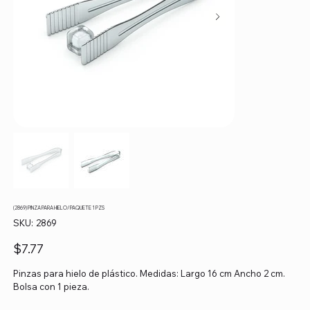
(2869) PINZA PARA HIELO/ PAQUETE 1 PZS
SKU
SKU:
2869
2869
Precio
$7.77
Pinzas para hielo de plástico. Medidas: Largo 16 cm Ancho 2 cm.
Bolsa con 1 pieza.