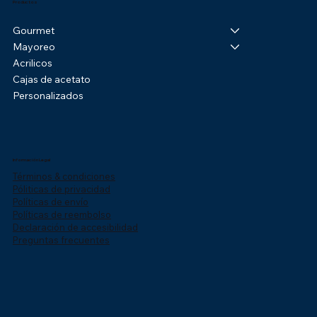
Productos
Gourmet
Mayoreo
Acrilicos
Cajas de acetato
Personalizados
Información Legal
Términos & condiciones
Póliticas de privacidad
Políticas de envío
Políticas de reembolso
Declaración de accesibilidad
Preguntas frecuentes