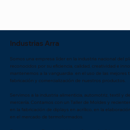
Industrias Arra
Somos una empresa líder en la industria nacional del p
reconocidos por su eficiencia, calidad, creatividad e inn
mantenemos a la vanguardia en el uso de las mejores t
fabricación y comercialización de nuestros productos.
Vista rápida
Vista rápida
Vista rápida
(2906) SALERO CAMPANA
(2812) SALERO BOTE TAPA
(3038) PANERA TULIPAN/MAYOREO
(2912) S
(2843) B
(3038) PA
Servimos a la industria alimenticia, automotriz, textil y
CHICO/BOLSA 12 PZS
ABIERTA/BOLSA 50 PZS
160 PZS
GRANDE/
PZS
Agotado
mercería. Contamos con un Taller de Moldes y recient
Agotado
Precio
Precio
Precio
Precio
$62.64
$353.80
$1,785.24
$3,196.96
en la fabricación de diplays en acrílico, en la elaboraci
IVA incluido
IVA incluido
IVA incluido
IVA incluido
en el mercado de termoformados.