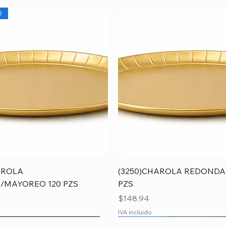
O
Vista rápida
Vista rápida
AROLA
(3250)CHAROLA REDONDA
/MAYOREO 120 PZS
PZS
Precio
$148.94
IVA incluido
O
O
MAYOREO