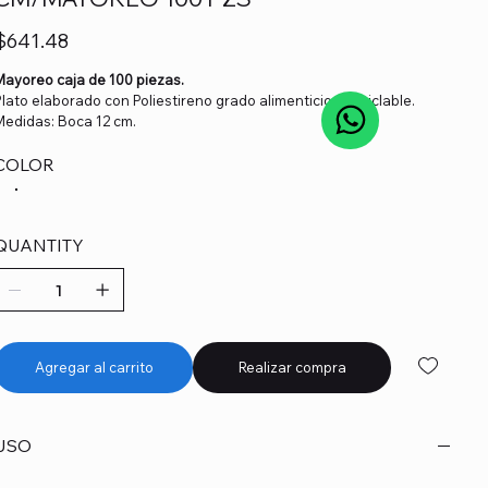
recio
$641.48
Mayoreo caja de 100 piezas.
Plato elaborado con Poliestireno grado alimenticio y reciclable.
Medidas: Boca 12 cm.
COLOR
QUANTITY
Agregar al carrito
Realizar compra
USO