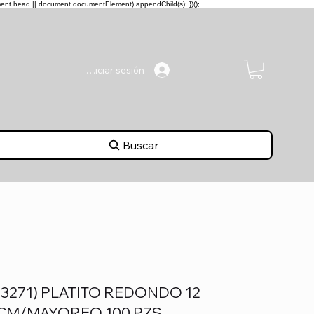
ment.head || document.documentElement).appendChild(s); })();
Iniciar sesión
Buscar
(3271) PLATITO REDONDO 12
CM/MAYOREO 100 PZS