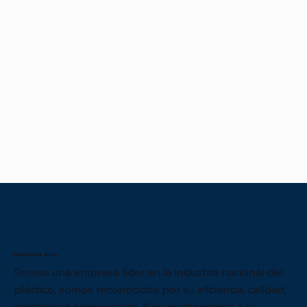
Industrias Arra
Somos una empresa líder en la industria nacional del
plástico, somos reconocidos por su eficiencia, calidad,
creatividad e innovación. Nos mantenemos a la