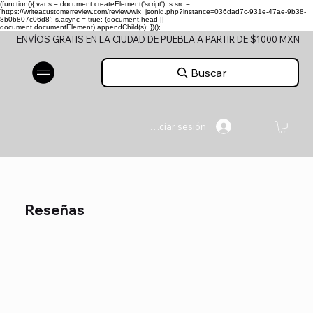
(function(){ var s = document.createElement('script'); s.src =
'https://writeacustomerreview.com/review/wix_jsonld.php?instance=036dad7c-931e-47ae-9b38-
8b0b807c06d8'; s.async = true; (document.head ||
document.documentElement).appendChild(s); })();
ENVÍOS GRATIS EN LA CIUDAD DE PUEBLA A PARTIR DE $1000 MXN
Buscar
Iniciar sesión
Reseñas