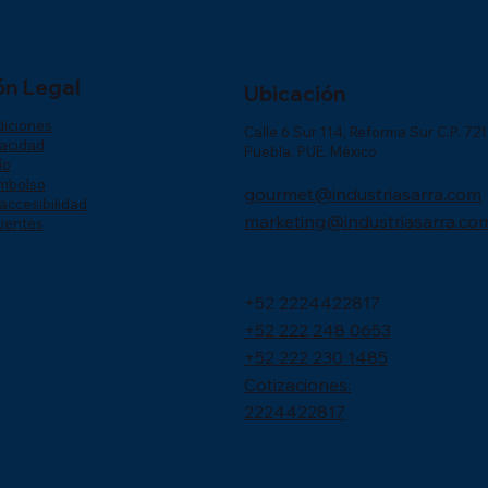
ón Legal
Ubicación
diciones
Calle 6 Sur 114, Reforma Sur C.P. 72
vacidad
Puebla, PUE. México
ío
embolso
gourmet@industriasarra.com
accesibilidad
marketing@industriasarra.co
uentes
+52 2224422817
+52 222 248 0653
+52 222 230 1485
Cotizaciones:
2224422817