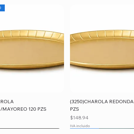
O
Vista rápida
Vista rápida
AROLA
(3250)CHAROLA REDONDA
/MAYOREO 120 PZS
PZS
Precio
$148.94
IVA incluido
O
O
MAYOREO