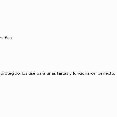
señas
asada en 1 votos, Reseñas
protegido, los usé para unas tartas y funcionaron perfecto.