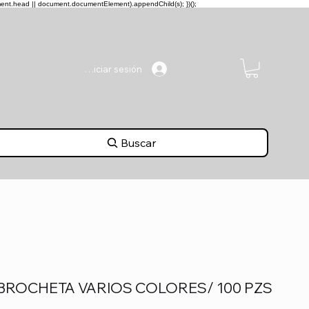
ment.head || document.documentElement).appendChild(s); })();
Iniciar sesión
Buscar
BROCHETA VARIOS COLORES/ 100 PZS