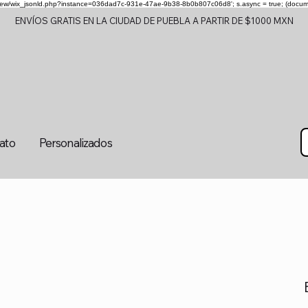
om/review/wix_jsonld.php?instance=036dad7c-931e-47ae-9b38-8b0b807c06d8'; s.async = true; (docu
ENVÍOS GRATIS EN LA CIUDAD DE PUEBLA A PARTIR DE $1000 MXN
tato
Personalizados