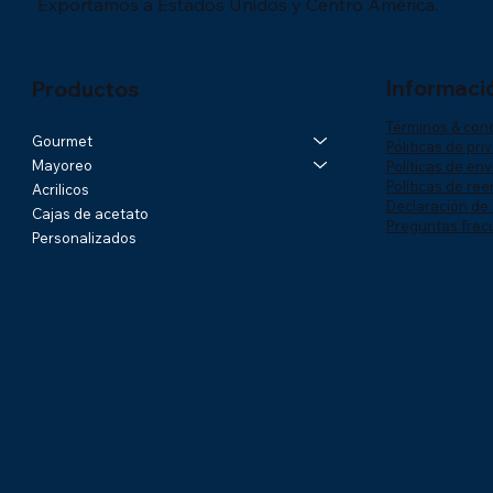
Exportamos a Estados Unidos y Centro América.
Informaci
Productos
Términos & con
Gourmet
Póliticas de pri
Mayoreo
Políticas de env
Políticas de re
Acrilicos
Declaración de 
Cajas de acetato
Preguntas frec
Personalizados