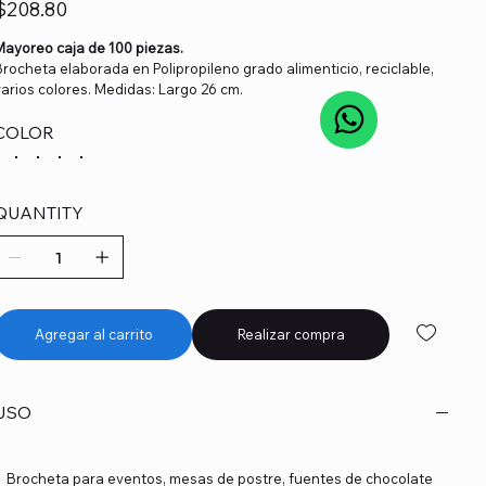
recio
$208.80
Mayoreo caja de 100 piezas.
Brocheta elaborada en Polipropileno grado alimenticio, reciclable,
varios colores. Medidas: Largo 26 cm.
COLOR
QUANTITY
Agregar al carrito
Realizar compra
USO
Brocheta para eventos, mesas de postre, fuentes de chocolate