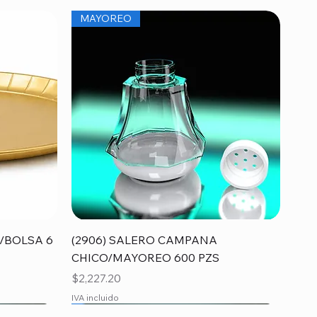
MAYOREO
Vista rápida
/BOLSA 6
(2906) SALERO CAMPANA
CHICO/MAYOREO 600 PZS
Precio
$2,227.20
IVA incluido
MAYOREO
MAYOREO