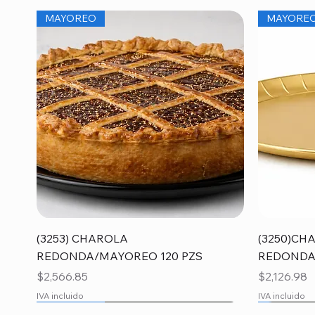
MAYOREO
MAYORE
Vista rápida
(3253) CHAROLA
(3250)CH
REDONDA/MAYOREO 120 PZS
REDONDA
Precio
Precio
$2,566.85
$2,126.98
IVA incluido
IVA incluido
MAYOREO
MAYORE
MAYORE