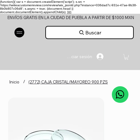
(function(){ var s = document.createElement('script'); s.src =
'https://writeacustomerreview.com/review/wix_jsonld.php?instance=036dad7c-931e-47ae-9b38-
8b0b807c06d8'; s.async = true; (document.head ||
document.documentElement).appendChild(s); })();
ENVÍOS GRATIS EN LA CIUDAD DE PUEBLA A PARTIR DE $1000 MXN
Buscar
Iniciar sesión
/
Inicio
(2772) CAJA CRISTAL/MAYOREO 900 PZS