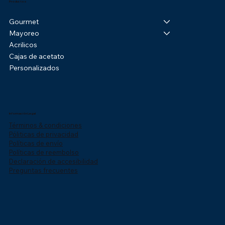
Productos
Gourmet
Mayoreo
Acrilicos
Cajas de acetato
Personalizados
Información Legal
Términos & condiciones
Póliticas de privacidad
Políticas de envío
Políticas de reembolso
Declaración de accesibilidad
Preguntas frecuentes