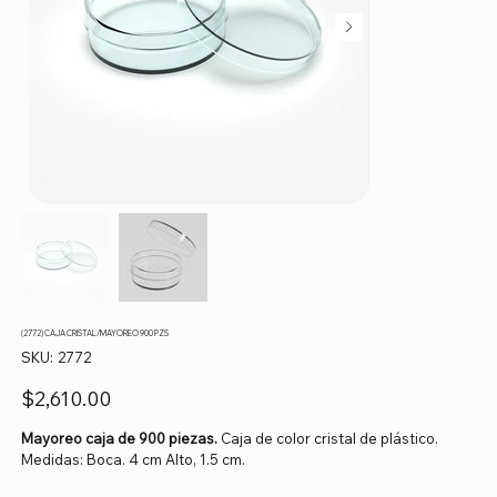
(2772) CAJA CRISTAL/MAYOREO 900 PZS
SKU
SKU:
2772
2772
Precio
$2,610.00
Mayoreo caja de 900 piezas.
Caja de color cristal de plástico.
Medidas: Boca. 4 cm Alto, 1.5 cm.