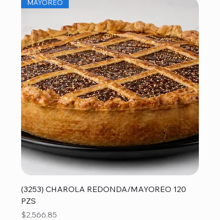
MAYOREO
(3253) CHAROLA REDONDA/MAYOREO 120
PZS
Precio
$2,566.85