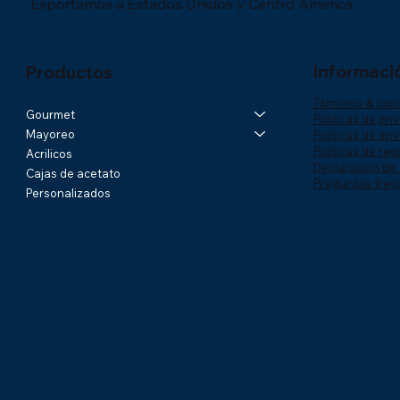
Exportamos a Estados Unidos y Centro América.
Informaci
Productos
Términos & con
Gourmet
Póliticas de pri
Mayoreo
Políticas de env
Políticas de re
Acrilicos
Declaración de 
Cajas de acetato
Preguntas frec
Personalizados