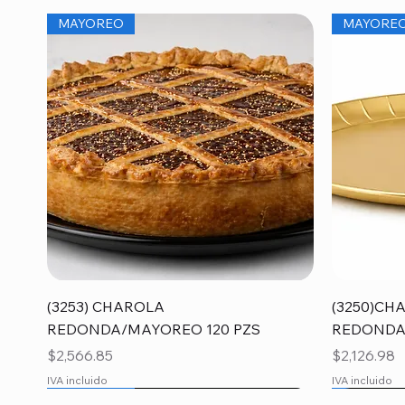
MAYOREO
MAYORE
Vista rápida
(3253) CHAROLA
(3250)CH
REDONDA/MAYOREO 120 PZS
REDONDA
Precio
Precio
$2,566.85
$2,126.98
IVA incluido
IVA incluido
MAYOREO
MAYORE
MAYORE