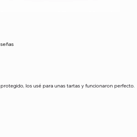
señas
asada en 1 votos, Reseñas
protegido, los usé para unas tartas y funcionaron perfecto.