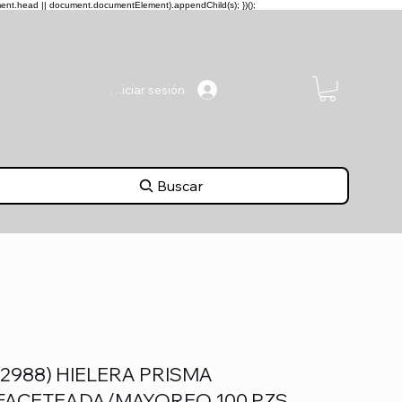
ment.head || document.documentElement).appendChild(s); })();
Iniciar sesión
Buscar
(2988) HIELERA PRISMA
FACETEADA/MAYOREO 100 PZS