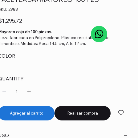
SKU
SKU:
2988
2988
recio
$1,295.72
Mayoreo caja de 100 piezas.
Pieza fabricada en Polipropileno, Plástico reciclable, Grado
alimenticio. Medidas: Boca 14.5 cm, Alto 12 cm.
COLOR
QUANTITY
Agregar al carrito
Realizar compra
USO