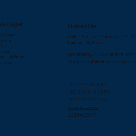
ón Legal
Ubicación
diciones
Calle 6 Sur 114, Reforma Sur C.P. 72
vacidad
Puebla, PUE. México
ío
embolso
gourmet@industriasarra.com
accesibilidad
marketing@industriasarra.co
uentes
+52 2224422817
+52 222 248 0653
+52 222 230 1485
Cotizaciones:
2224422817