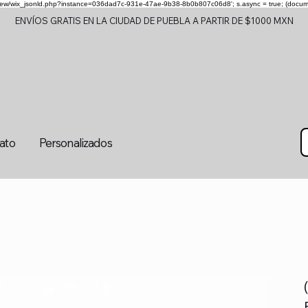
om/review/wix_jsonld.php?instance=036dad7c-931e-47ae-9b38-8b0b807c06d8'; s.async = true; (docu
ENVÍOS GRATIS EN LA CIUDAD DE PUEBLA A PARTIR DE $1000 MXN
tato
Personalizados