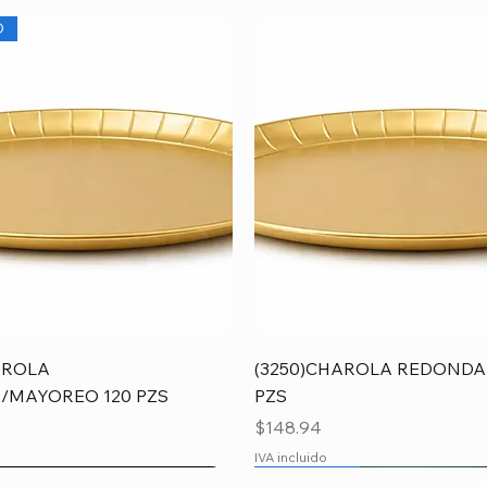
O
Vista rápida
Vista rápida
AROLA
(3250)CHAROLA REDONDA
/MAYOREO 120 PZS
PZS
Precio
$148.94
IVA incluido
O
O
MAYOREO