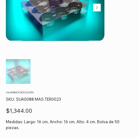
CAJA PARA 9 CHOCOLATES
SKU
SKU:
SUA0088 MAS TER0023
SUA0088
MAS
TER0023
Precio
$1,344.00
Medidas: Largo: 16 cm, Ancho: 16 cm, Alto: 4 cm. Bolsa de 50
piezas.