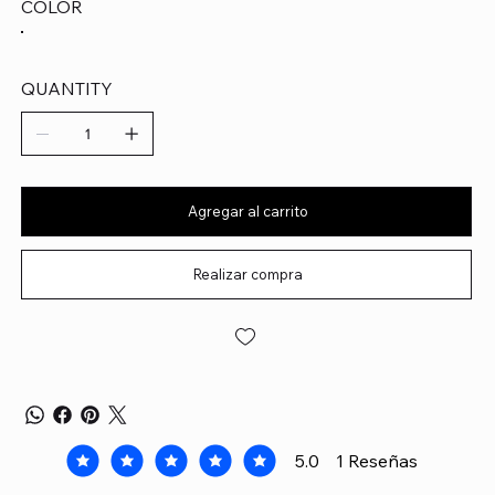
COLOR
QUANTITY
Agregar al carrito
Realizar compra
5.0
1
Reseñas
la calificación promedio es 5 de 5, basada en 1 voto