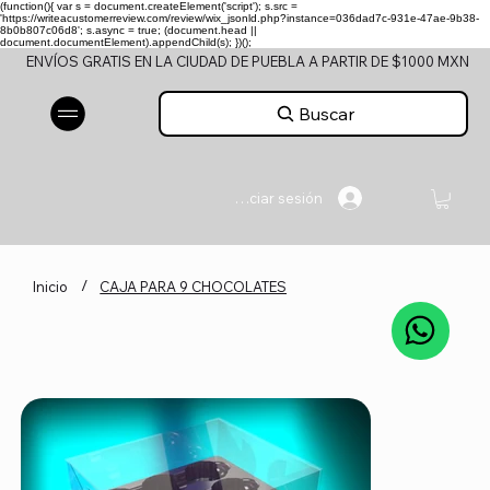
(function(){ var s = document.createElement('script'); s.src =
'https://writeacustomerreview.com/review/wix_jsonld.php?instance=036dad7c-931e-47ae-9b38-
8b0b807c06d8'; s.async = true; (document.head ||
document.documentElement).appendChild(s); })();
ENVÍOS GRATIS EN LA CIUDAD DE PUEBLA A PARTIR DE $1000 MXN
Buscar
Iniciar sesión
/
Inicio
CAJA PARA 9 CHOCOLATES