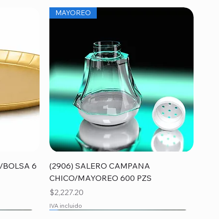
MAYOREO
Vista rápida
/BOLSA 6
(2906) SALERO CAMPANA
CHICO/MAYOREO 600 PZS
Precio
$2,227.20
IVA incluido
MAYOREO
MAYOREO