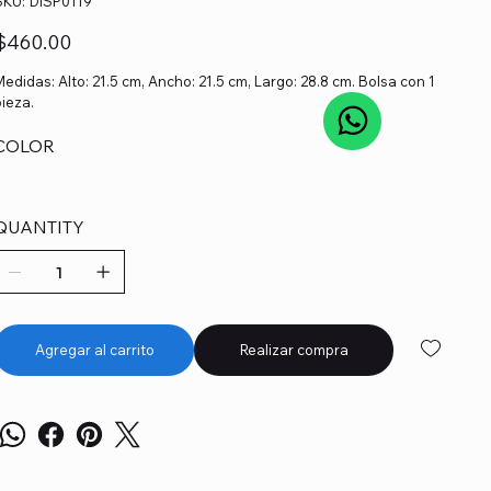
SKU:
DISP0119
DISP0119
recio
$460.00
Medidas: Alto: 21.5 cm, Ancho: 21.5 cm, Largo: 28.8 cm. Bolsa con 1
pieza.
COLOR
QUANTITY
Agregar al carrito
Realizar compra