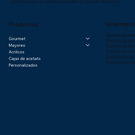
Exportamos a Estados Unidos y Centro América.
Informaci
Productos
Términos & con
Gourmet
Póliticas de pri
Mayoreo
Políticas de env
Políticas de re
Acrilicos
Declaración de 
Cajas de acetato
Preguntas frec
Personalizados