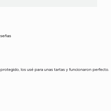
señas
asada en 1 votos, Reseñas
protegido, los usé para unas tartas y funcionaron perfecto.