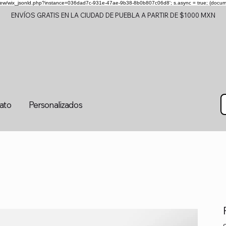
om/review/wix_jsonld.php?instance=036dad7c-931e-47ae-9b38-8b0b807c06d8'; s.async = true; (docu
ENVÍOS GRATIS EN LA CIUDAD DE PUEBLA A PARTIR DE $1000 MXN
tato
Personalizados