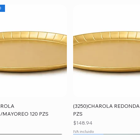
O
Vista rápida
Vista rápida
AROLA
(3250)CHAROLA REDONDA
/MAYOREO 120 PZS
PZS
Precio
$148.94
IVA incluido
O
O
MAYOREO