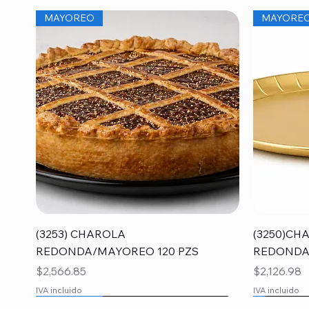
MAYOREO
MAYORE
Vista rápida
(3253) CHAROLA
(3250)CH
REDONDA/MAYOREO 120 PZS
REDONDA
Precio
Precio
$2,566.85
$2,126.98
IVA incluido
IVA incluido
MAYOREO
MAYORE
MAYORE