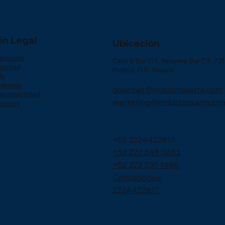
ón Legal
Ubicación
diciones
Calle 6 Sur 114, Reforma Sur C.P. 72
vacidad
Puebla, PUE. México
ío
embolso
gourmet@industriasarra.com
accesibilidad
marketing@industriasarra.co
uentes
+52 2224422817
+52 222 248 0653
+52 222 230 1485
Cotizaciones:
2224422817