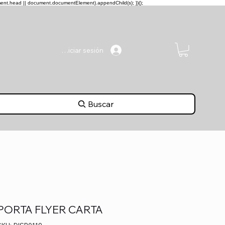
ment.head || document.documentElement).appendChild(s); })();
Iniciar sesión
Buscar
PORTA FLYER CARTA
SKU