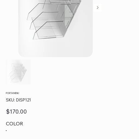
PORTA MENU
SKU
SKU:
DISP121
DISP121
Precio
$170.00
COLOR