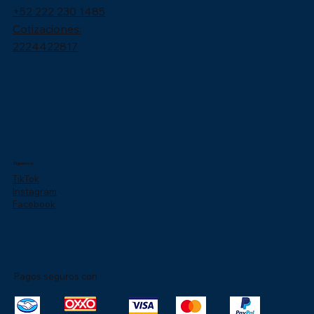
+52 222 230 1485
Cotizaciones:
2224422817
Síguenos
TikTok
Instagram
Facebook
Pagos seguros con