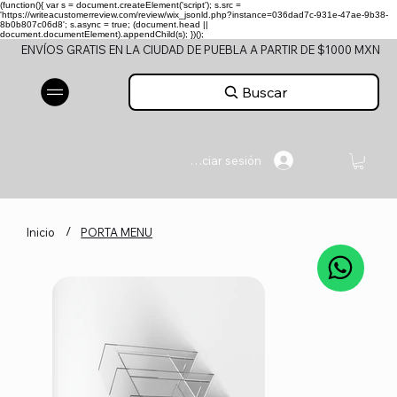
(function(){ var s = document.createElement('script'); s.src =
'https://writeacustomerreview.com/review/wix_jsonld.php?instance=036dad7c-931e-47ae-9b38-
8b0b807c06d8'; s.async = true; (document.head ||
document.documentElement).appendChild(s); })();
ENVÍOS GRATIS EN LA CIUDAD DE PUEBLA A PARTIR DE $1000 MXN
Buscar
Iniciar sesión
/
Inicio
PORTA MENU