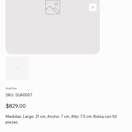
CAJA 21cm
SKU
SKU:
SUA0007
SUA0007
Precio
$829.00
Medidas: Largo: 21 cm, Ancho: 7 cm, Alto: 7.5 cm. Bolsa con 50
piezas.