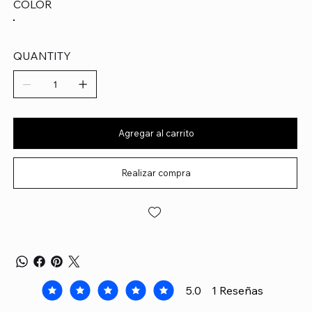
COLOR
QUANTITY
Agregar al carrito
Realizar compra
5.0
1
Reseñas
la calificación promedio es 5 de 5, basada en 1 voto