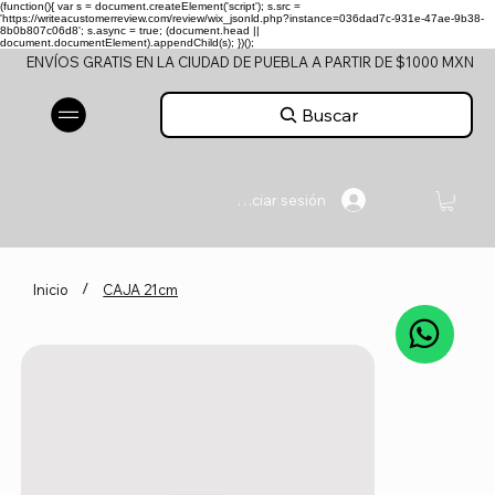
(function(){ var s = document.createElement('script'); s.src =
'https://writeacustomerreview.com/review/wix_jsonld.php?instance=036dad7c-931e-47ae-9b38-
8b0b807c06d8'; s.async = true; (document.head ||
document.documentElement).appendChild(s); })();
ENVÍOS GRATIS EN LA CIUDAD DE PUEBLA A PARTIR DE $1000 MXN
Buscar
Iniciar sesión
/
Inicio
CAJA 21cm