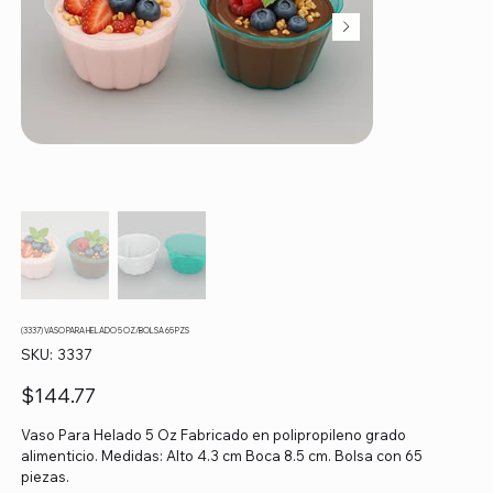
(3337) VASO PARA HELADO 5 OZ/BOLSA 65 PZS
SKU
SKU:
3337
3337
Precio
$144.77
Vaso Para Helado 5 Oz Fabricado en polipropileno grado
alimenticio. Medidas: Alto 4.3 cm Boca 8.5 cm. Bolsa con 65
piezas.