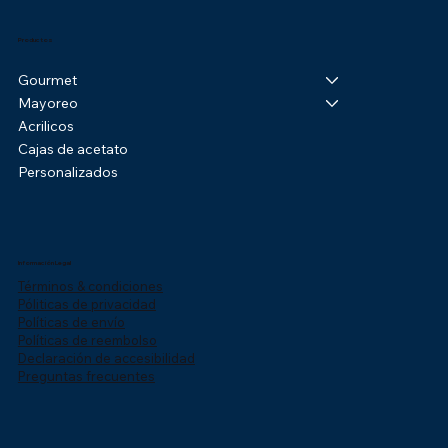
Productos
Gourmet
Mayoreo
Acrilicos
Cajas de acetato
Personalizados
Información Legal
Términos & condiciones
Póliticas de privacidad
Políticas de envío
Políticas de reembolso
Declaración de accesibilidad
Preguntas frecuentes