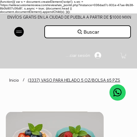
(function(){ var s = document.createElement('script'); s.src =
'https://writeacustomerreview.com/review/wix_jsonld.php?instance=036dad7c-931e-47ae-9b38-
8b0b807c06d8'; s.async = true; (document.head ||
document.documentElement).appendChild(s); })();
ENVÍOS GRATIS EN LA CIUDAD DE PUEBLA A PARTIR DE $1000 MXN
Buscar
Iniciar sesión
/
Inicio
(3337) VASO PARA HELADO 5 OZ/BOLSA 65 PZS