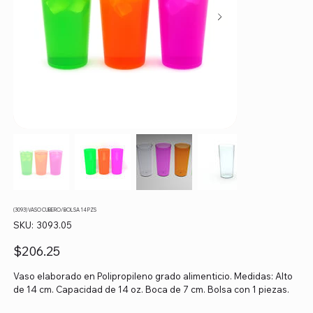
(3093) VASO CUBERO/ BOLSA 14 PZS
SKU
SKU:
3093.05
3093.05
Precio
$206.25
Vaso elaborado en Polipropileno grado alimenticio. Medidas: Alto
de 14 cm. Capacidad de 14 oz. Boca de 7 cm. Bolsa con 1 piezas.