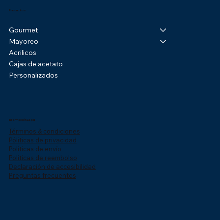
Productos
Gourmet
Mayoreo
Acrilicos
Cajas de acetato
Personalizados
Información Legal
Términos & condiciones
Póliticas de privacidad
Políticas de envío
Políticas de reembolso
Declaración de accesibilidad
Preguntas frecuentes