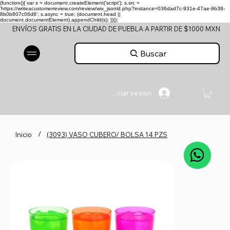
(function(){ var s = document.createElement('script'); s.src =
'https://writeacustomerreview.com/review/wix_jsonld.php?instance=036dad7c-931e-47ae-9b38-
8b0b807c06d8'; s.async = true; (document.head ||
document.documentElement).appendChild(s); })();
ENVÍOS GRATIS EN LA CIUDAD DE PUEBLA A PARTIR DE $1000 MXN
Buscar
Iniciar sesión
/
Inicio
(3093) VASO CUBERO/ BOLSA 14 PZS