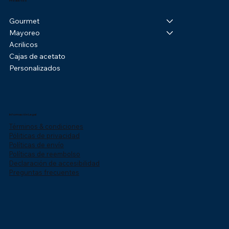
Productos
Gourmet
Mayoreo
Acrilicos
Cajas de acetato
Personalizados
Información Legal
Términos & condiciones
Póliticas de privacidad
Políticas de envío
Políticas de reembolso
Declaración de accesibilidad
Preguntas frecuentes