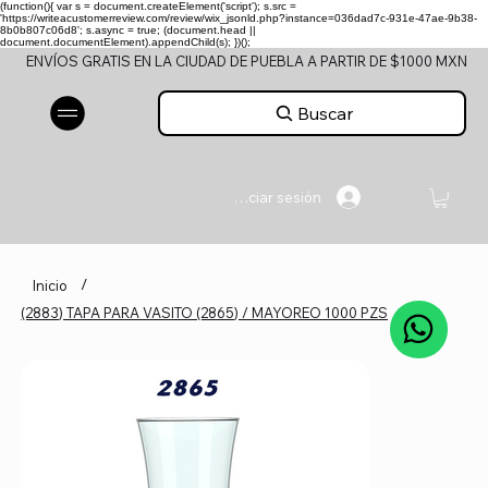
(function(){ var s = document.createElement('script'); s.src =
'https://writeacustomerreview.com/review/wix_jsonld.php?instance=036dad7c-931e-47ae-9b38-
8b0b807c06d8'; s.async = true; (document.head ||
document.documentElement).appendChild(s); })();
ENVÍOS GRATIS EN LA CIUDAD DE PUEBLA A PARTIR DE $1000 MXN
Buscar
Iniciar sesión
/
Inicio
(2883) TAPA PARA VASITO (2865) / MAYOREO 1000 PZS