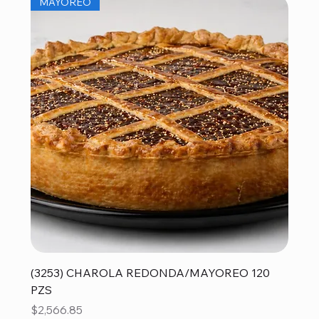
MAYOREO
(3253) CHAROLA REDONDA/MAYOREO 120
PZS
Precio
$2,566.85