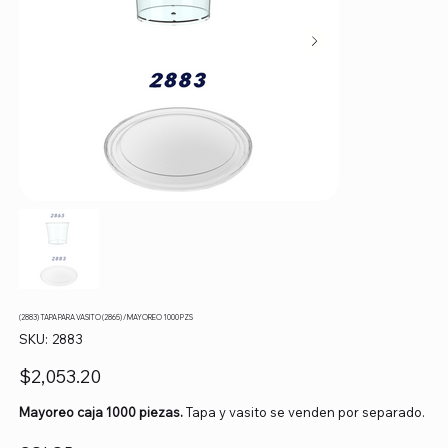
(2883) TAPA PARA VASITO (2865) / MAYOREO 1000 PZS
SKU
SKU:
2883
2883
Precio
$2,053.20
Mayoreo caja 1000 piezas.
Tapa y vasito se venden por separado.