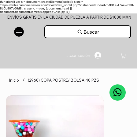
(function(){ var s = document.createElement('script'); s.src =
'https://writeacustomerreview.com/review/wix_jsonld.php?instance=036dad7c-931e-47ae-9b38-
8b0b807c06d8'; s.async = true; (document.head ||
document.documentElement).appendChild(s); })();
ENVÍOS GRATIS EN LA CIUDAD DE PUEBLA A PARTIR DE $1000 MXN
Buscar
Iniciar sesión
/
Inicio
(2960) COPA POSTRE/ BOLSA 40 PZS