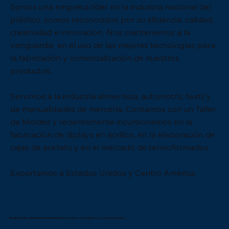
Somos una empresa líder en la industria nacional del
plástico, somos reconocidos por su eficiencia, calidad,
creatividad e innovación. Nos mantenemos a la
vanguardia en el uso de las mejores tecnologías para
la fabricación y comercialización de nuestros
productos.
Servimos a la industria alimenticia, automotriz, textil y
de manualidades de mercería. Contamos con un Taller
de Moldes y recientemente incursionamos en la
(3250)CHAROLA REDONDA/MAYOREO 120
(3250)CHAROLA REDONDA/BOLSA 6 PZS
(2906) SALERO CAMPANA CHICO/MAYOREO
(2906) SALERO CAMPANA CHICO/BOLSA 12
(2912) SALERO CAMPANA
(2912) SALERO CAMPANA GRANDE/BOLSA 12
(2812) SALERO BOTE TAPA
(2812) SALERO BOTE TAPA ABIERTA/BOLSA
(2843) BOMBONERA/ MAYOREO 650 PZS
(2843) BOMBONERA/ 1 PZS
(2790) PANERA/MAYOREO 280 PZS
(3038) PANERA TULIPAN/MAYOREO 160 PZS
(3038) PANERA TULIPAN/1 PZS
(2956) PANERA ONDAS/MAYOREO 400 PZS
(2956) PANERA ONDAS/ 1 PZS
fabricación de diplays en acrílico, en la elaboración de
PZS
600 PZS
PZS
GRANDE/MAYOREO 300 PZS
PZS
ABIERTA/MAYOREO 1000 PZS
50 PZS
Agotado
Agotado
Agotado
Agotado
Precio
Precio
Precio
Precio
$148.94
$3,196.96
$6.96
$2,332.06
cajas de acetato y en el mercado de termoformados.
Precio
Precio
Precio
Precio
Precio
Precio
Precio
$2,126.98
$2,227.20
$62.64
$1,785.24
$100.22
$5,046.00
$353.80
IVA incluido
IVA incluido
IVA incluido
IVA incluido
IVA incluido
IVA incluido
IVA incluido
IVA incluido
IVA incluido
IVA incluido
IVA incluido
Exportamos a Estados Unidos y Centro América.
Registrate y recibe información de los nuevos productos y promociones