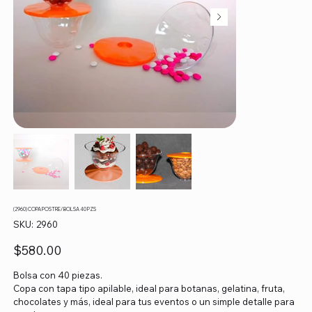
(2960) COPA POSTRE/ BOLSA 40 PZS
SKU
SKU:
2960
2960
Precio
$580.00
Bolsa con 40 piezas.
Copa con tapa tipo apilable, ideal para botanas, gelatina, fruta,
chocolates y más, ideal para tus eventos o un simple detalle para