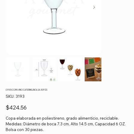
(3193) COPA VINO CATERING/BOLSA 30 PZS
SKU
SKU:
3193
3193
Precio
$424.56
Copa elaborada en poliestireno, grado alimenticio, reciclable.
Medidas: Diámetro de boca 7.3 cm, Alto 14.5 cm, Capacidad 6 OZ.
Bolsa con 30 piezas.