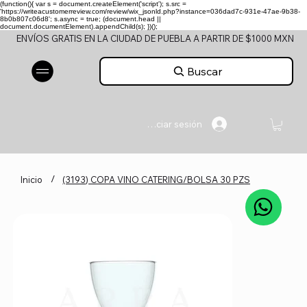
(function(){ var s = document.createElement('script'); s.src =
'https://writeacustomerreview.com/review/wix_jsonld.php?instance=036dad7c-931e-47ae-9b38-
8b0b807c06d8'; s.async = true; (document.head ||
document.documentElement).appendChild(s); })();
ENVÍOS GRATIS EN LA CIUDAD DE PUEBLA A PARTIR DE $1000 MXN
Buscar
Iniciar sesión
/
Inicio
(3193) COPA VINO CATERING/BOLSA 30 PZS