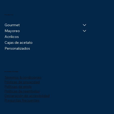
Productos
Gourmet
Mayoreo
Acrilicos
Cajas de acetato
Personalizados
Información Legal
Términos & condiciones
Póliticas de privacidad
Políticas de envío
Políticas de reembolso
Declaración de accesibilidad
Preguntas frecuentes