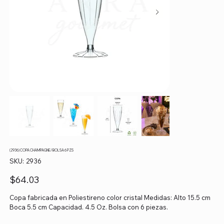
(2936) COPA CHAMPAGNE/ BOLSA 6 PZS
SKU
SKU:
2936
2936
Precio
$64.03
Copa fabricada en Poliestireno color cristal Medidas: Alto 15.5 cm
Boca 5.5 cm Capacidad. 4.5 Oz. Bolsa con 6 piezas.