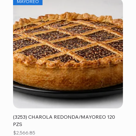
MAYOREO
(3253) CHAROLA REDONDA/MAYOREO 120
PZS
Precio
$2,566.85