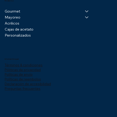
Productos
Gourmet
Mayoreo
Acrilicos
Cajas de acetato
Personalizados
Información Legal
Términos & condiciones
Póliticas de privacidad
Políticas de envío
Políticas de reembolso
Declaración de accesibilidad
Preguntas frecuentes