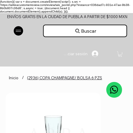
(function(){ var s = document.createElement('script'); s.src =
'https://writeacustomerreview.com/review/wix_jsonld.php?instance=036dad7c-931e-47ae-9b38-
8b0b807c06d8'; s.async = true; (document.head ||
document.documentElement).appendChild(s); })();
ENVÍOS GRATIS EN LA CIUDAD DE PUEBLA A PARTIR DE $1000 MXN
Buscar
Iniciar sesión
/
Inicio
(2936) COPA CHAMPAGNE/ BOLSA 6 PZS