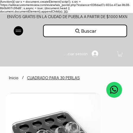
(function(){ var s = document.createElement('script'); s.src =
'https://writeacustomerreview.com/review/wix_jsonld.php?instance=036dad7c-931e-47ae-9b38-
8b0b807c06d8'; s.async = true; (document.head ||
document.documentElement).appendChild(s); })();
ENVÍOS GRATIS EN LA CIUDAD DE PUEBLA A PARTIR DE $1000 MXN
Buscar
Iniciar sesión
/
Inicio
CUADRADO PARA 30 PERLAS