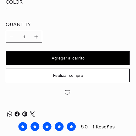
COLOR
QUANTITY
Agregar al carrito
Realizar compra
5.0
1
Reseñas
la calificación promedio es 5 de 5, basada en 1 voto