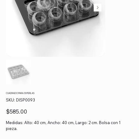
CUADRADO PARA 30 PERLAS
SKU
SKU:
DISP0093
DISP0093
Precio
$585.00
Medidas: Alto: 40 cm, Ancho: 40 cm, Largo: 2 cm. Bolsa con 1
pieza.