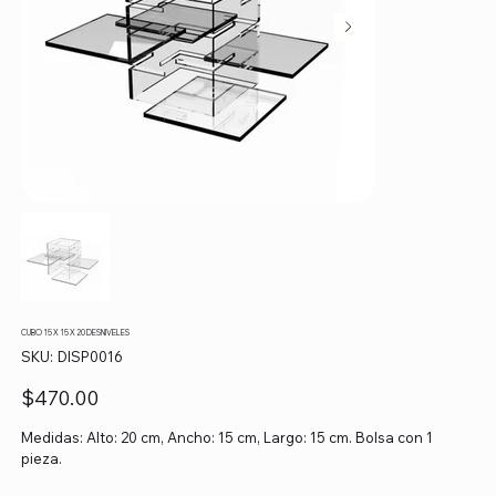
CUBO 15 X 15 X 20 DESNIVELES
SKU
SKU:
DISP0016
DISP0016
Precio
$470.00
Medidas: Alto: 20 cm, Ancho: 15 cm, Largo: 15 cm. Bolsa con 1
pieza.