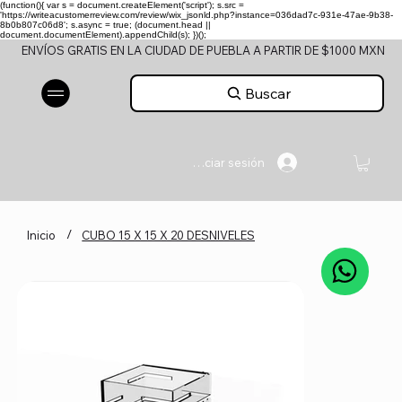
(function(){ var s = document.createElement('script'); s.src =
'https://writeacustomerreview.com/review/wix_jsonld.php?instance=036dad7c-931e-47ae-9b38-
8b0b807c06d8'; s.async = true; (document.head ||
document.documentElement).appendChild(s); })();
ENVÍOS GRATIS EN LA CIUDAD DE PUEBLA A PARTIR DE $1000 MXN
Buscar
Iniciar sesión
/
Inicio
CUBO 15 X 15 X 20 DESNIVELES