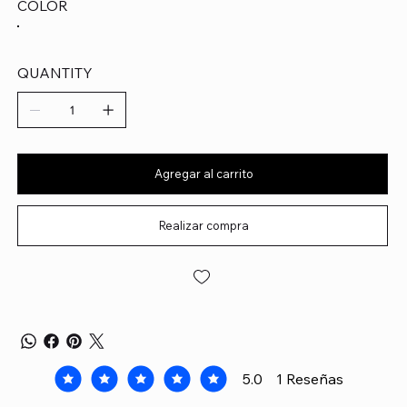
COLOR
QUANTITY
Agregar al carrito
Realizar compra
5.0
1
Reseñas
la calificación promedio es 5 de 5, basada en 1 voto