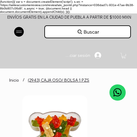
(function(){ var s = document.createElement('script'); s.src =
'https://writeacustomerreview.com/review/wix_jsonld.php?instance=036dad7c-931e-47ae-9b38-
8b0b807c06d8'; s.async = true; (document.head ||
document.documentElement).appendChild(s); })();
ENVÍOS GRATIS EN LA CIUDAD DE PUEBLA A PARTIR DE $1000 MXN
Buscar
Iniciar sesión
/
Inicio
(2943) CAJA OSO/ BOLSA 1 PZS