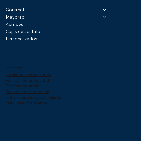
Gourmet
Mayoreo
Acrilicos
Cajas de acetato
Personalizados
Información Legal
Términos & condiciones
Póliticas de privacidad
Políticas de envío
Políticas de reembolso
Declaración de accesibilidad
Preguntas frecuentes