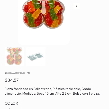
(2943) CAJA OSO/ BOLSA 1 PZS
Precio
$34.57
Pieza fabricada en Poliestireno, Plástico reciclable, Grado
alimenticio. Medidas: Boca 15 cm, Alto 2.3 cm. Bolsa con 1 pieza.
COLOR