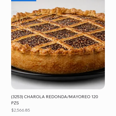
(3253) CHAROLA REDONDA/MAYOREO 120
PZS
Precio
$2,566.85