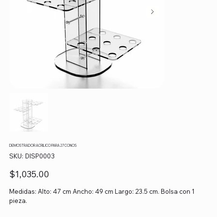
DEMOSTRADOR ACRILICO PARA 27 CONOS
SKU
SKU:
DISP0003
DISP0003
Precio
$1,035.00
Medidas: Alto: 47 cm Ancho: 49 cm Largo: 23.5 cm. Bolsa con 1
pieza.