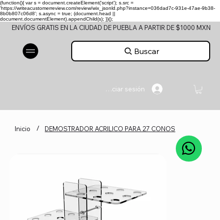
(function(){ var s = document.createElement('script'); s.src =
'https://writeacustomerreview.com/review/wix_jsonld.php?instance=036dad7c-931e-47ae-9b38-
8b0b807c06d8'; s.async = true; (document.head ||
document.documentElement).appendChild(s); })();
ENVÍOS GRATIS EN LA CIUDAD DE PUEBLA A PARTIR DE $1000 MXN
Buscar
Iniciar sesión
/
Inicio
DEMOSTRADOR ACRILICO PARA 27 CONOS