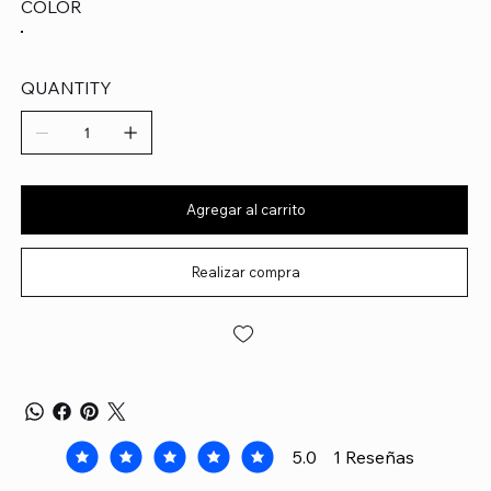
COLOR
QUANTITY
Agregar al carrito
Realizar compra
5.0
1
Reseñas
la calificación promedio es 5 de 5, basada en 1 voto