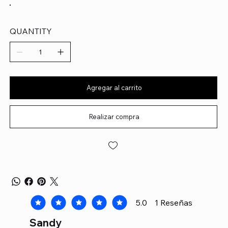
QUANTITY
Agregar al carrito
Realizar compra
5.0
1
Reseñas
la calificación promedio es 5 de 5, basada en 1 voto
Sandy