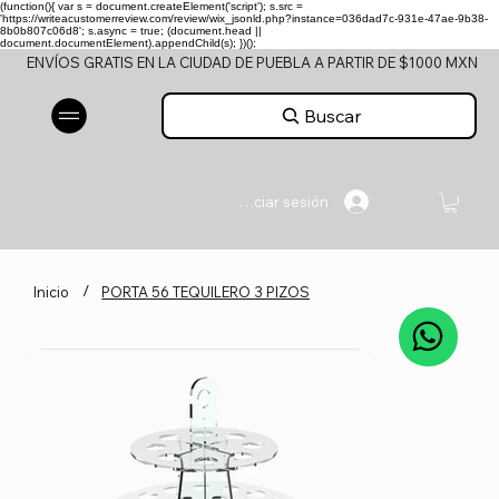
(function(){ var s = document.createElement('script'); s.src =
'https://writeacustomerreview.com/review/wix_jsonld.php?instance=036dad7c-931e-47ae-9b38-
8b0b807c06d8'; s.async = true; (document.head ||
document.documentElement).appendChild(s); })();
ENVÍOS GRATIS EN LA CIUDAD DE PUEBLA A PARTIR DE $1000 MXN
Buscar
Iniciar sesión
/
Inicio
PORTA 56 TEQUILERO 3 PIZOS