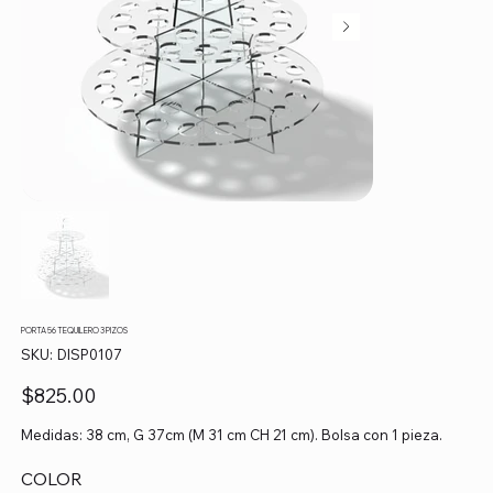
PORTA 56 TEQUILERO 3 PIZOS
SKU
SKU:
DISP0107
DISP0107
Precio
$825.00
Medidas: 38 cm, G 37cm (M 31 cm CH 21 cm). Bolsa con 1 pieza.
COLOR