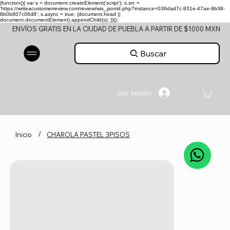
(function(){ var s = document.createElement('script'); s.src =
'https://writeacustomerreview.com/review/wix_jsonld.php?instance=036dad7c-931e-47ae-9b38-
8b0b807c06d8'; s.async = true; (document.head ||
document.documentElement).appendChild(s); })();
ENVÍOS GRATIS EN LA CIUDAD DE PUEBLA A PARTIR DE $1000 MXN
Buscar
Iniciar sesión
/
Inicio
CHAROLA PASTEL 3PISOS