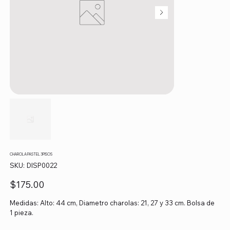
CHAROLA PASTEL 3PISOS
SKU
SKU:
DISP0022
DISP0022
Precio
$175.00
Medidas: Alto: 44 cm, Diametro charolas: 21, 27 y 33 cm. Bolsa de
1 pieza.