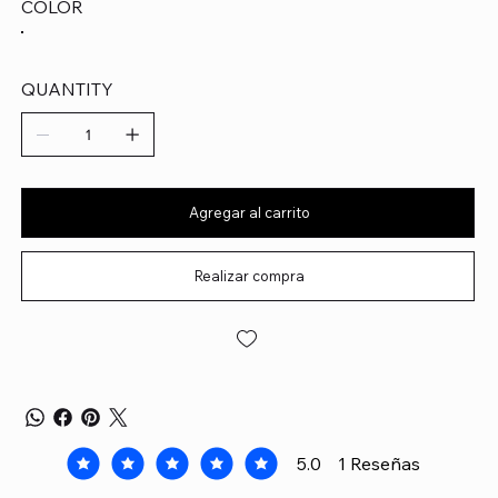
COLOR
QUANTITY
Agregar al carrito
Realizar compra
5.0
1
Reseñas
la calificación promedio es 5 de 5, basada en 1 voto