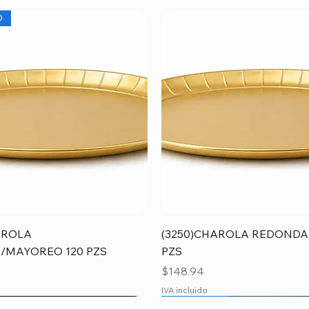
O
Vista rápida
Vista rápida
AROLA
(3250)CHAROLA REDONDA
/MAYOREO 120 PZS
PZS
Precio
$148.94
IVA incluido
O
O
MAYOREO