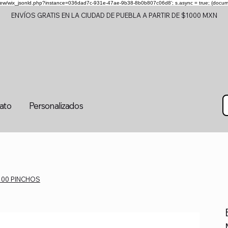
om/review/wix_jsonld.php?instance=036dad7c-931e-47ae-9b38-8b0b807c06d8'; s.async = true; (docu
ENVÍOS GRATIS EN LA CIUDAD DE PUEBLA A PARTIR DE $1000 MXN
tato
Personalizados
100 PINCHOS