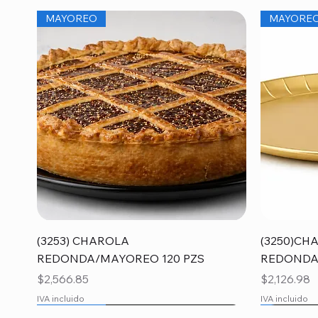
MAYOREO
MAYORE
Vista rápida
(3253) CHAROLA
(3250)CH
REDONDA/MAYOREO 120 PZS
REDONDA
Precio
Precio
$2,566.85
$2,126.98
IVA incluido
IVA incluido
MAYOREO
MAYORE
MAYORE