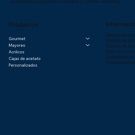
Exportamos a Estados Unidos y Centro América.
Informaci
Productos
Términos & con
Gourmet
Póliticas de pri
Mayoreo
Políticas de env
Políticas de re
Acrilicos
Declaración de 
Cajas de acetato
Preguntas frec
Personalizados