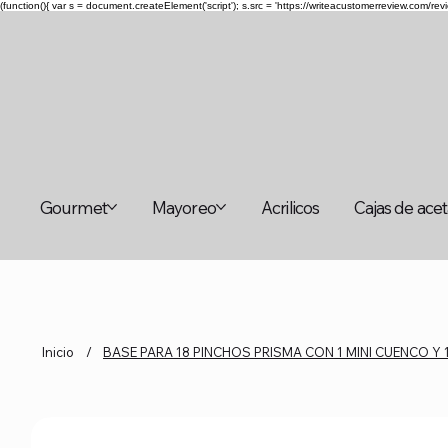
(function(){ var s = document.createElement('script'); s.src = 'https://writeacustomerreview.c
Gourmet
Mayoreo
Acrilicos
Cajas de ace
Inicio
/
BASE PARA 18 PINCHOS PRISMA CON 1 MINI CUENCO Y 