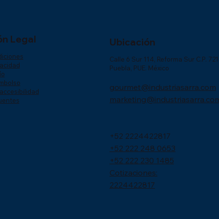
ón Legal
Ubicación
diciones
Calle 6 Sur 114, Reforma Sur C.P. 72
vacidad
Puebla, PUE. México
ío
embolso
gourmet@industriasarra.com
accesibilidad
marketing@industriasarra.co
uentes
+52 2224422817
+52 222 248 0653
+52 222 230 1485
Cotizaciones:
2224422817