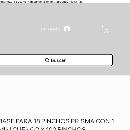
ment.head || document.documentElement).appendChild(s); })();
Iniciar sesión
Buscar
BASE PARA 18 PINCHOS PRISMA CON 1
MINI CUENCO Y 100 PINCHOS