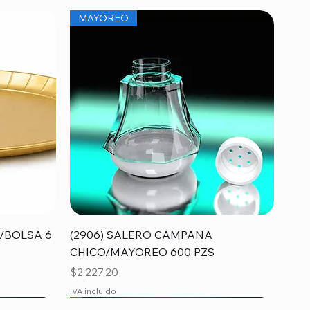
MAYOREO
Vista rápida
/BOLSA 6
(2906) SALERO CAMPANA
CHICO/MAYOREO 600 PZS
Precio
$2,227.20
IVA incluido
MAYOREO
MAYOREO