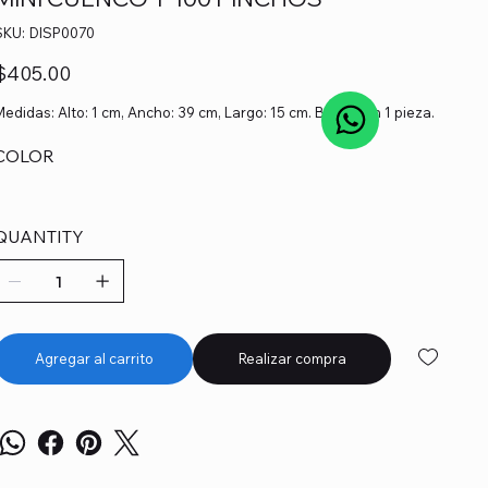
SKU
SKU:
DISP0070
DISP0070
recio
$405.00
Medidas: Alto: 1 cm, Ancho: 39 cm, Largo: 15 cm. Bolsa con 1 pieza.
COLOR
QUANTITY
Agregar al carrito
Realizar compra