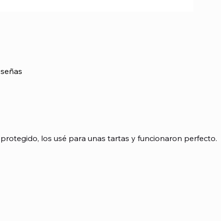
señas
asada en 1 votos, Reseñas
protegido, los usé para unas tartas y funcionaron perfecto.