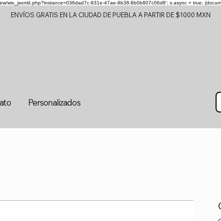
om/review/wix_jsonld.php?instance=036dad7c-931e-47ae-9b38-8b0b807c06d8'; s.async = true; (docu
ENVÍOS GRATIS EN LA CIUDAD DE PUEBLA A PARTIR DE $1000 MXN
tato
Personalizados