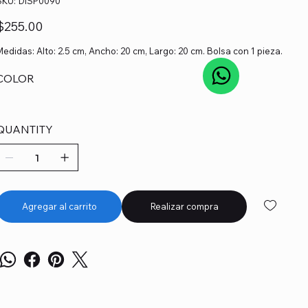
SKU:
DISP0090
DISP0090
recio
$255.00
Medidas: Alto: 2.5 cm, Ancho: 20 cm, Largo: 20 cm. Bolsa con 1 pieza.
COLOR
QUANTITY
Agregar al carrito
Realizar compra