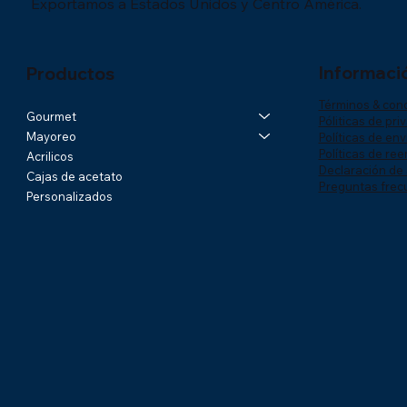
Exportamos a Estados Unidos y Centro América.
Informaci
Productos
Términos & con
Gourmet
Póliticas de pri
Mayoreo
Políticas de env
Políticas de re
Acrilicos
Declaración de 
Cajas de acetato
Preguntas frec
Personalizados