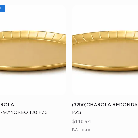
O
Vista rápida
Vista rápida
AROLA
(3250)CHAROLA REDONDA
/MAYOREO 120 PZS
PZS
Precio
$148.94
IVA incluido
O
O
MAYOREO