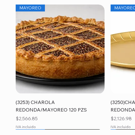
MAYOREO
MAYORE
Vista rápida
(3253) CHAROLA
(3250)CH
REDONDA/MAYOREO 120 PZS
REDONDA
Precio
Precio
$2,566.85
$2,126.98
IVA incluido
IVA incluido
MAYOREO
MAYORE
MAYORE