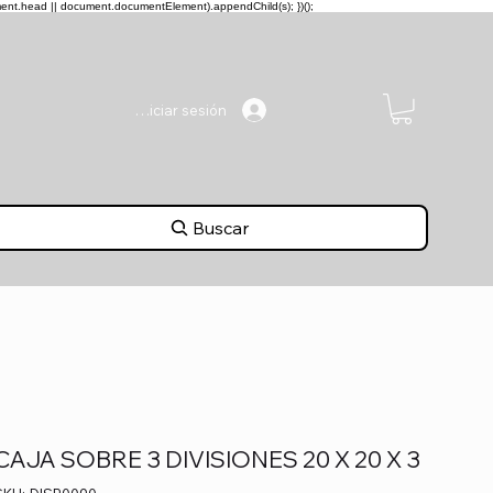
ment.head || document.documentElement).appendChild(s); })();
Iniciar sesión
Buscar
CAJA SOBRE 3 DIVISIONES 20 X 20 X 3
SKU