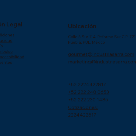
ón Legal
Ubicación
diciones
Calle 6 Sur 114, Reforma Sur C.P. 72
vacidad
Puebla, PUE. México
ío
embolso
gourmet@industriasarra.com
accesibilidad
marketing@industriasarra.co
uentes
+52 2224422817
+52 222 248 0653
+52 222 230 1485
Cotizaciones:
2224422817