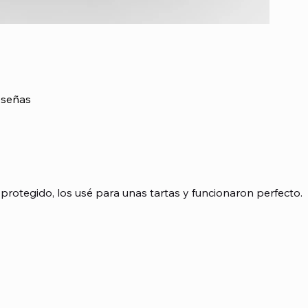
señas
asada en 1 votos, Reseñas
protegido, los usé para unas tartas y funcionaron perfecto.