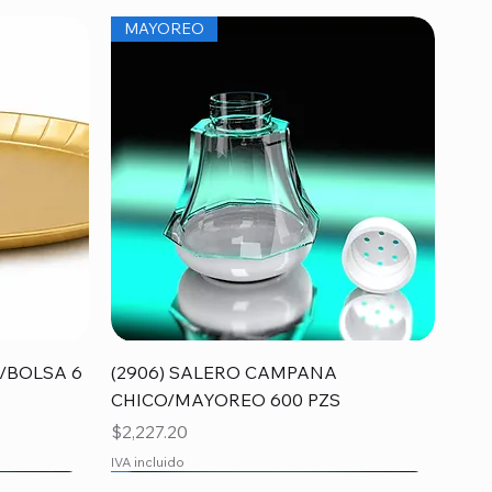
MAYOREO
Vista rápida
/BOLSA 6
(2906) SALERO CAMPANA
CHICO/MAYOREO 600 PZS
Precio
$2,227.20
IVA incluido
MAYOREO
MAYOREO