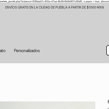
om/review/wix_jsonld.php?instance=036dad7c-931e-47ae-9b38-8b0b807c06d8'; s.async = true; (docu
ENVÍOS GRATIS EN LA CIUDAD DE PUEBLA A PARTIR DE $1000 MXN
tato
Personalizados