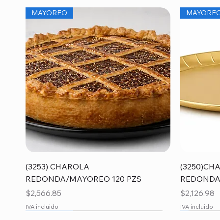
MAYOREO
MAYORE
Vista rápida
(3253) CHAROLA
(3250)CH
REDONDA/MAYOREO 120 PZS
REDONDA
Precio
Precio
$2,566.85
$2,126.98
IVA incluido
IVA incluido
MAYOREO
MAYORE
MAYORE