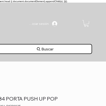
ment.head || document.documentElement).appendChild(s); })();
Iniciar sesión
Buscar
84 PORTA PUSH UP POP
SKU