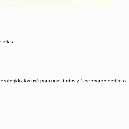
señas
asada en 1 votos, Reseñas
protegido, los usé para unas tartas y funcionaron perfecto.