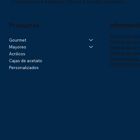
Exportamos a Estados Unidos y Centro América.
Informaci
Productos
Términos & con
Gourmet
Póliticas de pri
Mayoreo
Políticas de env
Políticas de re
Acrilicos
Declaración de 
Cajas de acetato
Preguntas frec
Personalizados