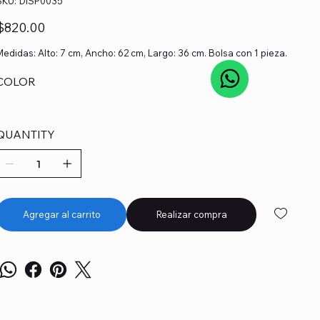
SKU:
DISP0035
DISP0035
recio
$820.00
Medidas: Alto: 7 cm, Ancho: 62 cm, Largo: 36 cm. Bolsa con 1 pieza.
COLOR
QUANTITY
Agregar al carrito
Realizar compra