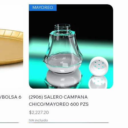
MAYOREO
Vista rápida
/BOLSA 6
(2906) SALERO CAMPANA
CHICO/MAYOREO 600 PZS
Precio
$2,227.20
IVA incluido
MAYOREO
MAYOREO