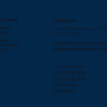
ón Legal
Ubicación
diciones
Calle 6 Sur 114, Reforma Sur C.P. 72
vacidad
Puebla, PUE. México
ío
embolso
gourmet@industriasarra.com
accesibilidad
marketing@industriasarra.co
uentes
+52 2224422817
+52 222 248 0653
+52 222 230 1485
Cotizaciones:
2224422817