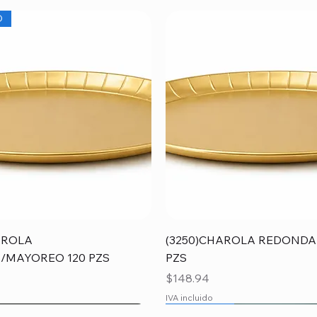
O
Vista rápida
Vista rápida
AROLA
(3250)CHAROLA REDONDA
/MAYOREO 120 PZS
PZS
Precio
$148.94
IVA incluido
O
O
MAYOREO