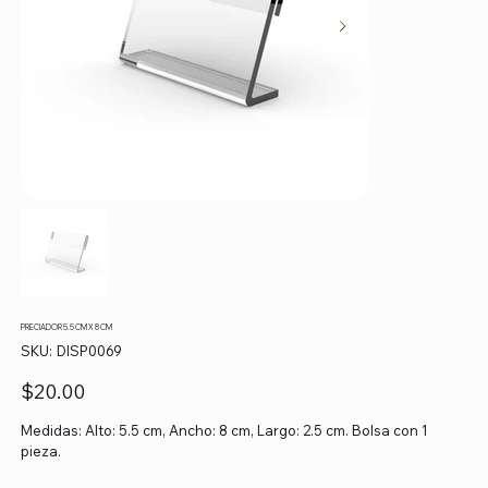
PRECIADOR 5.5 CM X 8 CM
SKU
SKU:
DISP0069
DISP0069
Precio
$20.00
Medidas: Alto: 5.5 cm, Ancho: 8 cm, Largo: 2.5 cm. Bolsa con 1
pieza.