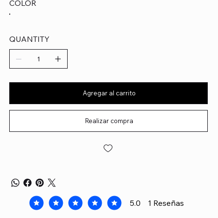
COLOR
QUANTITY
Agregar al carrito
Realizar compra
5.0
1
Reseñas
la calificación promedio es 5 de 5, basada en 1 voto