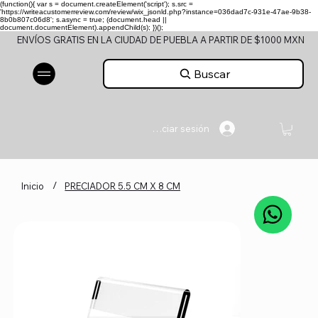
(function(){ var s = document.createElement('script'); s.src =
'https://writeacustomerreview.com/review/wix_jsonld.php?instance=036dad7c-931e-47ae-9b38-
8b0b807c06d8'; s.async = true; (document.head ||
document.documentElement).appendChild(s); })();
ENVÍOS GRATIS EN LA CIUDAD DE PUEBLA A PARTIR DE $1000 MXN
Buscar
Iniciar sesión
/
Inicio
PRECIADOR 5.5 CM X 8 CM