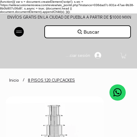
(function(){ var s = document.createElement('script'); s.src =
'https://writeacustomerreview.com/review/wix_jsonld.php?instance=036dad7c-931e-47ae-9b38-
8b0b807c06d8'; s.async = true; (document.head ||
document.documentElement).appendChild(s); })();
ENVÍOS GRATIS EN LA CIUDAD DE PUEBLA A PARTIR DE $1000 MXN
Buscar
Iniciar sesión
/
Inicio
8 PISOS 120 CUPCACKES