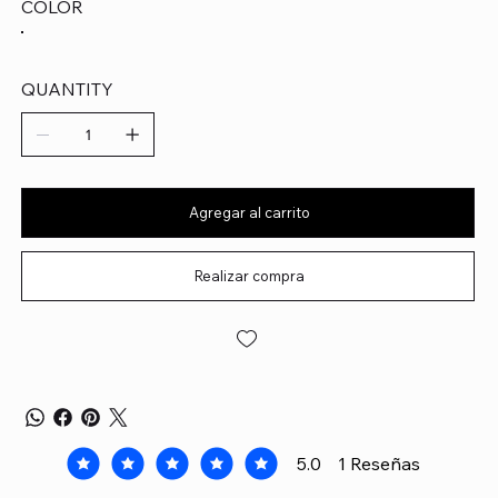
COLOR
QUANTITY
Agregar al carrito
Realizar compra
5.0
1
Reseñas
la calificación promedio es 5 de 5, basada en 1 voto