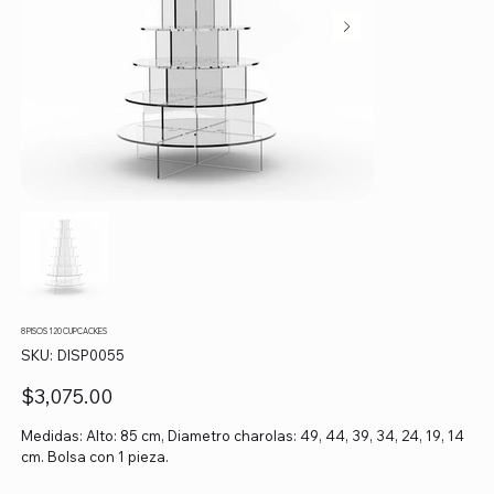
8 PISOS 120 CUPCACKES
SKU
SKU:
DISP0055
DISP0055
Precio
$3,075.00
Medidas: Alto: 85 cm, Diametro charolas: 49, 44, 39, 34, 24, 19, 14
cm. Bolsa con 1 pieza.